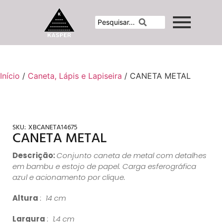
Início
/
Caneta, Lápis e Lapiseira
/ CANETA METAL
SKU:
XBCANETA14675
CANETA METAL
Descrição:
Conjunto caneta de metal com detalhes
em bambu e estojo de papel. Carga esferográfica
azul e acionamento por clique.
Altura
: 14 cm
Largura
: 1,4 cm