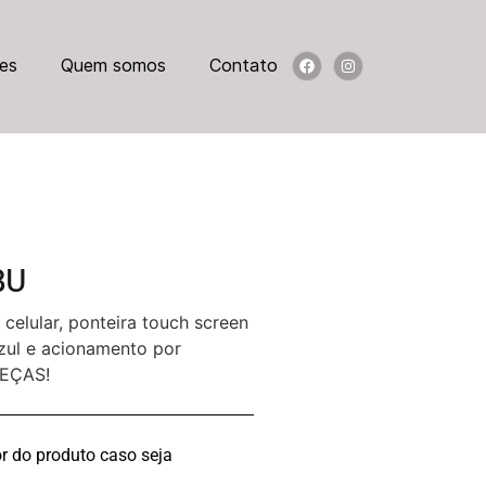
es
Quem somos
Contato
BU
elular, ponteira touch screen
azul e acionamento por
PEÇAS!
r do produto caso seja