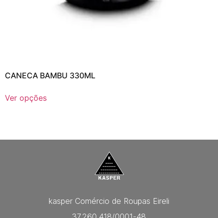
CANECA BAMBU 330ML
Ver opções
kasper Comércio de Roupas Eireli
37.260.418/0001-48