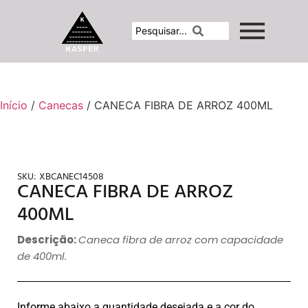
Início
/
Canecas
/ CANECA FIBRA DE ARROZ 400ML
SKU:
XBCANEC14508
CANECA FIBRA DE ARROZ
400ML
Descrição:
Caneca fibra de arroz com capacidade
de 400ml.
Informe abaixo a quantidade desejada e a cor do