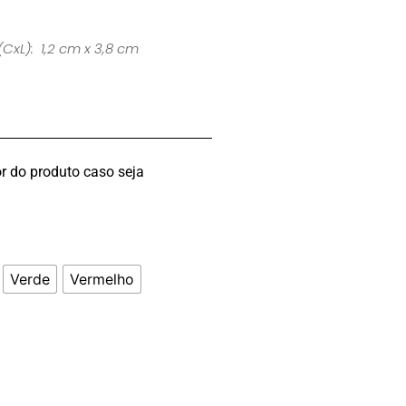
(CxL): 1,2 cm x 3,8 cm
r do produto caso seja
Verde
Vermelho