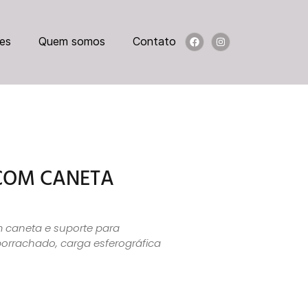
es
Quem somos
Contato
COM CANETA
m caneta e suporte para
orrachado, carga esferográfica