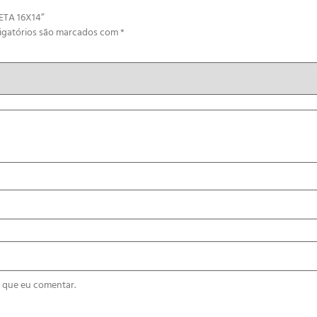
ETA 16X14”
igatórios são marcados com
*
 que eu comentar.