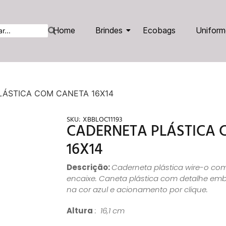
Home
Brindes
Ecobags
Uniform
LÁSTICA COM CANETA 16X14
SKU:
XBBLOC11193
CADERNETA PLÁSTICA 
16X14
Descrição:
Caderneta plástica wire-o co
encaixe. Caneta plástica com detalhe emb
na cor azul e acionamento por clique.
Altura
: 16,1 cm