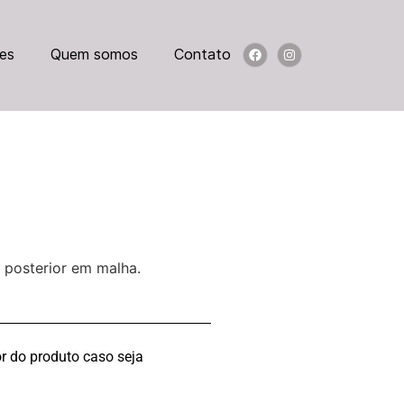
es
Quem somos
Contato
o posterior em malha.
r do produto caso seja