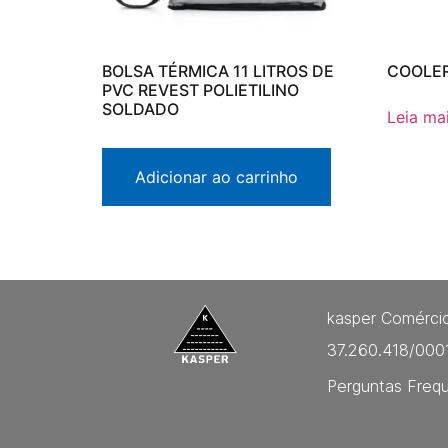
BOLSA TÉRMICA 11 LITROS DE
COOLER
PVC REVEST POLIETILINO
SOLDADO
Leia ma
Adicionar ao carrinho
kasper Comércio
37.260.418/000
Perguntas Freq