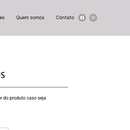
es
Quem somos
Contato
OS
r do produto caso seja