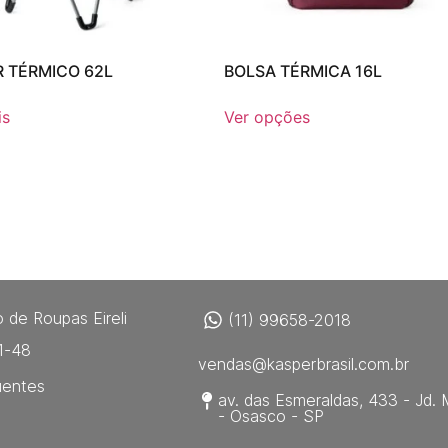
 TÉRMICO 62L
BOLSA TÉRMICA 16L
is
Ver opções
 de Roupas Eireli
(11) 99658-2018
1-48
vendas@kasperbrasil.com.br
uentes
av. das Esmeraldas, 433 - Jd. 
- Osasco - SP