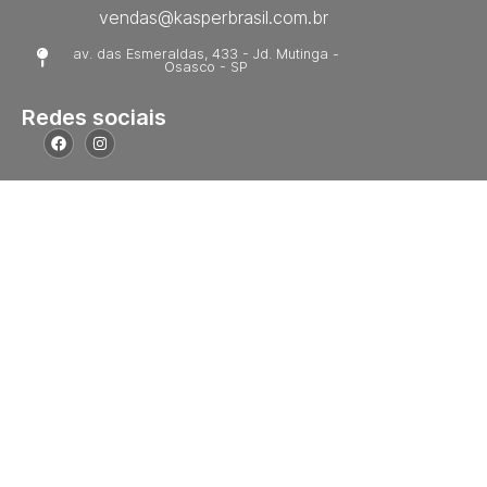
vendas@kasperbrasil.com.br
av. das Esmeraldas, 433 - Jd. Mutinga -
Osasco - SP
Redes sociais